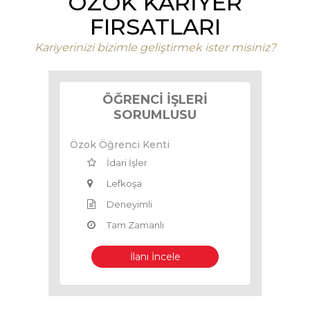
ÖZOK KARİYER
FIRSATLARI
Kariyerinizi bizimle geliştirmek ister misiniz?
ÖĞRENCI İŞLERI
M
SORUMLUSU
Özok Öğrenci Kenti
Ulusl
İdari İşler
Lefkoşa
Deneyimli
Tam Zamanlı
İlanı İncele